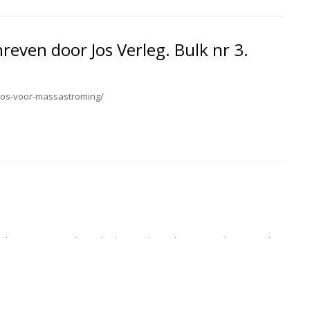
reven door Jos Verleg. Bulk nr 3.
ilos-voor-massastroming/
der, wensen wij als Spekschoor Industriële Reiniging bv, een ieder