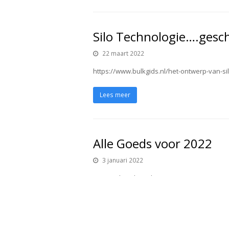
Silo Technologie….gesch
22 maart 2022
https://www.bulkgids.nl/het-ontwerp-van-s
Lees meer
Alle Goeds voor 2022
3 januari 2022
Naar toch wel een bewogen jaar voor een ie
Alle goeds…
Lees meer