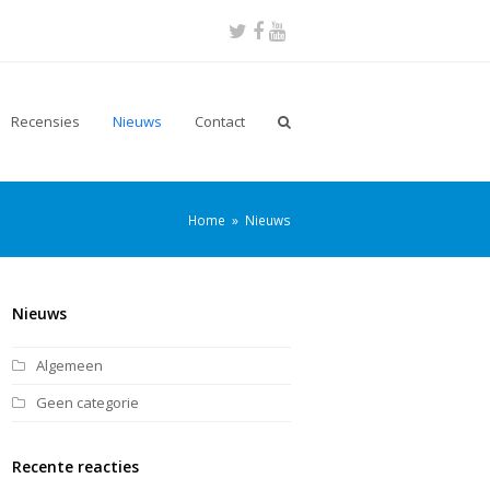
Twitter
Facebook
Youtube
Recensies
Nieuws
Contact
Home
»
Nieuws
Nieuws
Algemeen
Geen categorie
Recente reacties