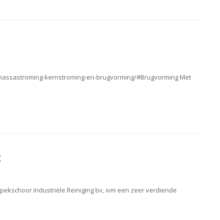
p-massastroming-kernstroming-en-brugvorming/#Brugvorming Met
c
Spekschoor Industriële Reiniging bv, ivm een zeer verdiende