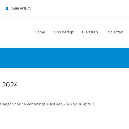
login APIERO
Home
Ons bedrijf
Diensten
Projecten
t 2024
aagd voor de Verlenings Audit van 2024 op 16 April J.l.…