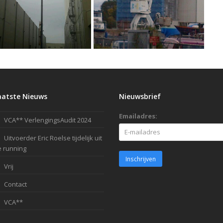
aatste Nieuws
Nieuwsbrief
Emailadres:
VCA** VerlengingsAudit 2024
Uitvoerder Eric Roelse tijdelijk uit
 running
Vrij
Contact
VCA**