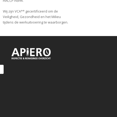
HACCP norm.
Wij zijn VCA** gecertificeerd om de
Veiligheid, Gezondheid en het Milieu
tijdens de werkuitvoering te waarborgen.