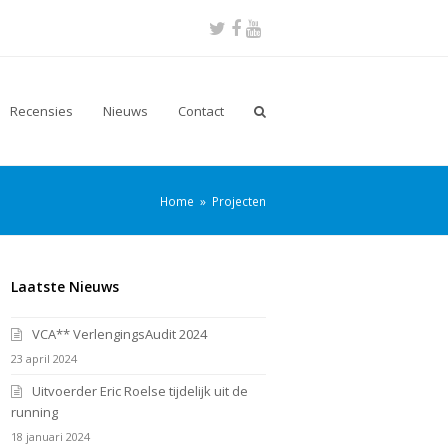
Twitter
Facebook
Youtube
Recensies
Nieuws
Contact
Home
»
Projecten
Laatste Nieuws
VCA** VerlengingsAudit 2024
23 april 2024
Uitvoerder Eric Roelse tijdelijk uit de
running
18 januari 2024