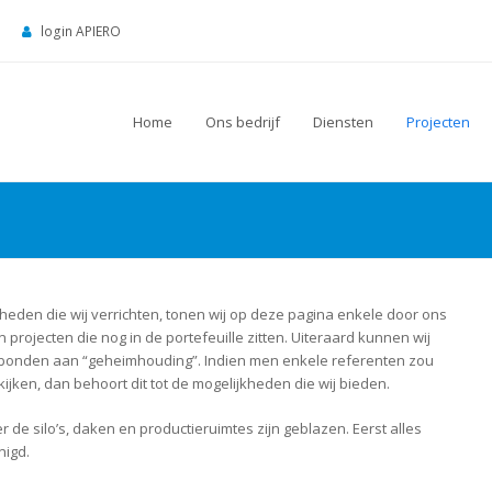
login APIERO
Home
Ons bedrijf
Diensten
Projecten
den die wij verrichten, tonen wij op deze pagina enkele door ons
projecten die nog in de portefeuille zitten. Uiteraard kunnen wij
j gebonden aan “geheimhouding”. Indien men enkele referenten zou
kijken, dan behoort dit tot de mogelijkheden die wij bieden.
r de silo’s, daken en productieruimtes zijn geblazen. Eerst alles
nigd.