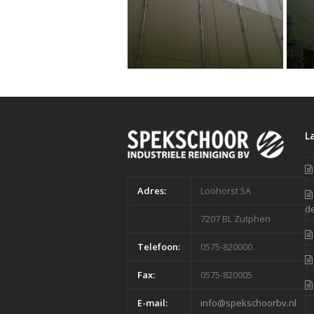
L
Adres:
Loohorst 5A
de
7207 BL Zutphen
Telefoon:
0575-820000
Fax:
0575-820005
E-mail:
info@spekschoorbv.nl