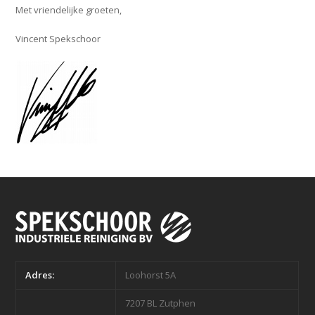
Met vriendelijke groeten,
Vincent Spekschoor
Adres:
Loohorst 5A
7207 BL Zutphen