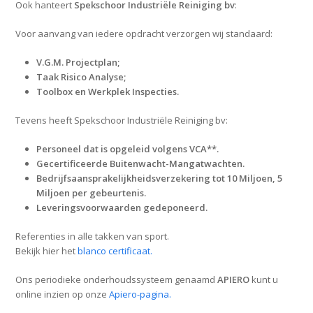
Ook hanteert
Spekschoor Industriële Reiniging bv
:
Voor aanvang van iedere opdracht verzorgen wij standaard:
V.G.M. Projectplan;
Taak Risico Analyse;
Toolbox en Werkplek Inspecties.
Tevens heeft Spekschoor Industriële Reiniging bv:
Personeel dat is opgeleid volgens VCA**.
Gecertificeerde Buitenwacht-Mangatwachten.
Bedrijfsaansprakelijkheidsverzekering tot 10 Miljoen, 5
Miljoen per gebeurtenis.
Leveringsvoorwaarden gedeponeerd.
Referenties in alle takken van sport.
Bekijk hier het
blanco certificaat.
Ons periodieke onderhoudssysteem genaamd
APIERO
kunt u
online inzien op onze
Apiero-pagina.