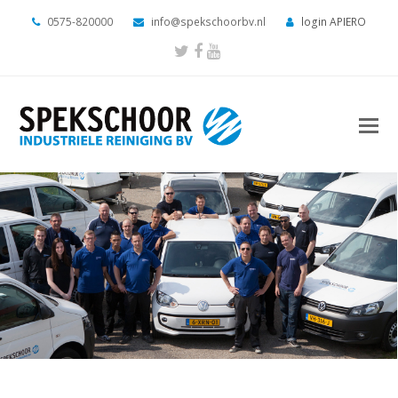
0575-820000
info@spekschoorbv.nl
login APIERO
Twitter
Facebook
Youtube
O
M
M