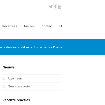
Twitter
Facebook
Youtube
Recensies
Nieuws
Contact
en categorie
»
Vakantie Uitvoerder Eric Roelse
Nieuws
Algemeen
Geen categorie
Recente reacties