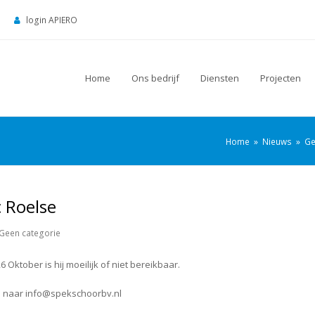
login APIERO
Home
Ons bedrijf
Diensten
Projecten
Home
»
Nieuws
»
Ge
c Roelse
Geen categorie
 Oktober is hij moeilijk of niet bereikbaar.
len naar info@spekschoorbv.nl