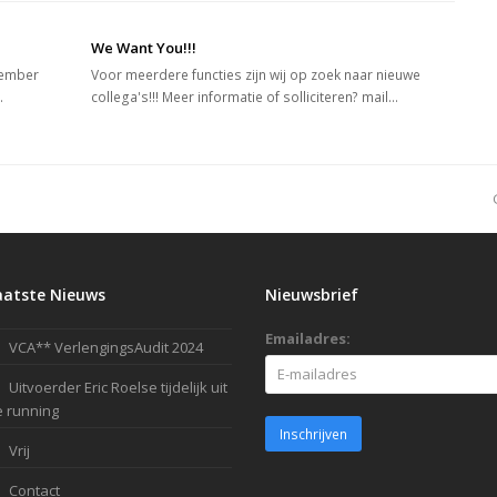
We Want You!!!
cember
Voor meerdere functies zijn wij op zoek naar nieuwe
…
collega's!!! Meer informatie of solliciteren? mail…
aatste Nieuws
Nieuwsbrief
Emailadres:
VCA** VerlengingsAudit 2024
Uitvoerder Eric Roelse tijdelijk uit
 running
Vrij
Contact