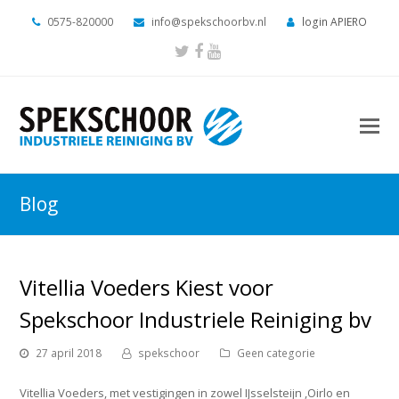
0575-820000
info@spekschoorbv.nl
login APIERO
Twitter
Facebook
Youtube
O
M
M
Blog
Vitellia Voeders Kiest voor
Spekschoor Industriele Reiniging bv
27 april 2018
spekschoor
Geen categorie
Vitellia Voeders, met vestigingen in zowel IJsselsteijn ,Oirlo en