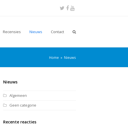
Twitter
Facebook
Youtube
Recensies
Nieuws
Contact
Home
»
Nieuws
Nieuws
Algemeen
Geen categorie
Recente reacties