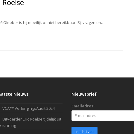
c Roelse
6 Oktober is hij moeilijk of niet bereikbaar. Bij vragen en…
aatste Nieuws
Nieuwsbrief
Emailadres:
VCA** VerlengingsAudit 2024
Uitvoerder Eric Roelse tijdelijk uit
 running