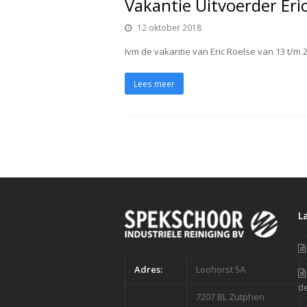
Vakantie Uitvoerder Eri
12 oktober 2018
Ivm de vakantie van Eric Roelse van 13 t/m 2
Lees meer
L
Adres:
Loohorst 5A
de
7207 BL Zutphen