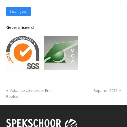
Gecertificeerd
previous
Vakantie Uitvoerder Eric
Roparun 2017
next
Roelse
post:
post: