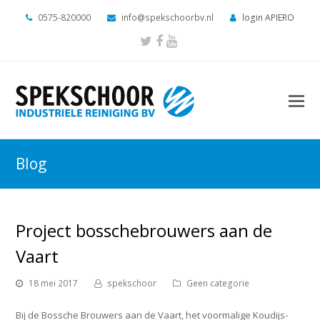
0575-820000
info@spekschoorbv.nl
login APIERO
Twitter
Facebook
Youtube
O
M
M
Blog
Project bosschebrouwers aan de
Vaart
18 mei 2017
spekschoor
Geen categorie
Bij de Bossche Brouwers aan de Vaart, het voormalige Koudijs-